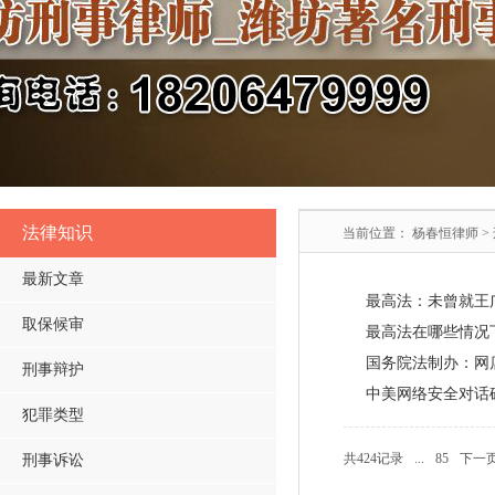
法律知识
当前位置：
杨春恒律师
>
最新文章
最高法：未曾就王
取保候审
最高法在哪些情况下
国务院法制办：网
刑事辩护
中美网络安全对话
犯罪类型
共424记录
...
85
下一页
刑事诉讼