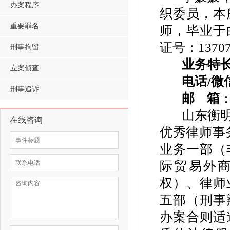
办案程序
织委员，本
重要罪名
师，毕业于
证号：
1370
刑事拘留
业务特
立案侦查
电话
/微
刑事追诉
邮
箱
山东衡
在线咨询
优秀律师事
业务一部（
际贸易外
权）、律师
五部（刑事
办案合则适